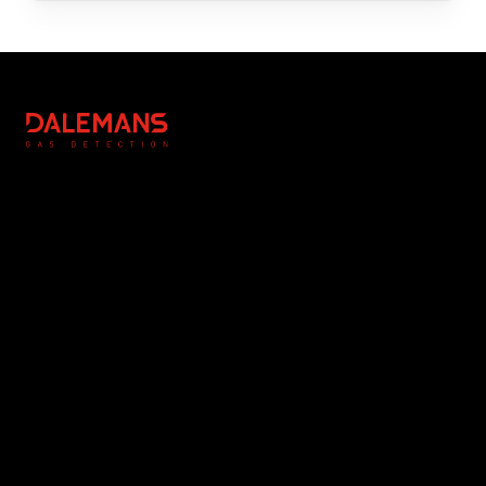
Footer
DALEMANS
Légal
Réalisation
Hinweis zum Urheberrecht
Redaktion & Fotografie : NC
Allgemeine
Communication
Geschäftsbedingungen
Fotografien : DALEMANS
Datenschutzerklärung
Cookie-Verwaltung
www.dalemans.com
Instagram
Linkedin
Youtube
Facebook