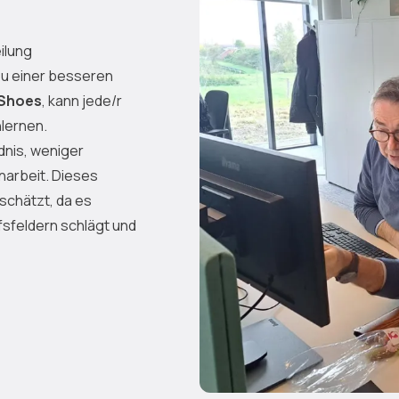
ilung
 zu einer besseren
 Shoes
, kann jede/r
lernen.
dnis, weniger
narbeit. Dieses
chätzt, da es
sfeldern schlägt und