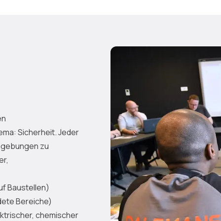
en
ema: Sicherheit. Jeder
Umgebungen zu
er,
uf Baustellen)
dete Bereiche)
ektrischer, chemischer