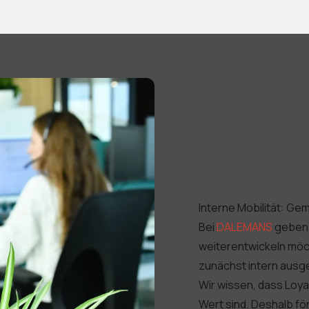
Interne Mobilität: G
Bei
DALEMANS
geben 
weiterentwickeln möcht
zunächst intern ausg
Wir wissen, dass Loy
Wert sind. Deshalb fö