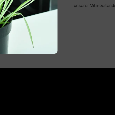
unserer Mitarbeitend
Légal
Réalisation
Hinweis zum Urheberrecht
Redaktion & Fotografie : NC
Allgemeine
Communication
Geschäftsbedingungen
Fotografien : DALEMANS