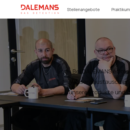
DALEMANS
Stellenangebote
Praktiku
Bei DALEMANS erford
Wissensaustausch und i
unsere Produkte und L