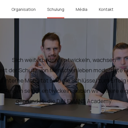
m
Organisation
Schulung
Média
Kontakt
Sich weiterbilden, entwickeln, wachsen
ert der Schutz von Menschenleben modernste Fä
nterne Mobilität sind die Schlüssel zum Erfolg 
ösungen selbst entwickeln, haben wir unsere ei
gegründet: die DALEMANS Academy.