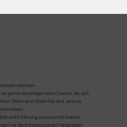
emeinsam wachsen
wir gerne denjenigen eine Chance, die sich
en. Wenn eine Stelle frei wird, wird sie
eschrieben.
alität und Erfahrung von unschätzbarem
rdern wir die Entwicklung der Fähigkeiten