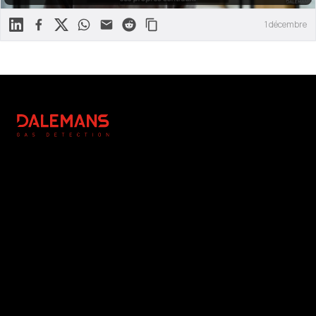
Linkedin
Facebook
X
WhatsApp
Mail
Reddit
1 décembre
Footer
DALEMANS
Légal
Réalisation
Avis de copyright
Rédaction & Photographies
Conditions générales
: NC Communication
Politique de confidentialité
Photographies : DALEMANS
Gestion des cookies
www.dalemans.com