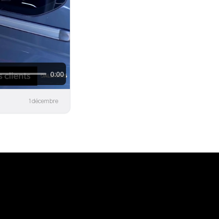
1 décembre
www.dalemans.com