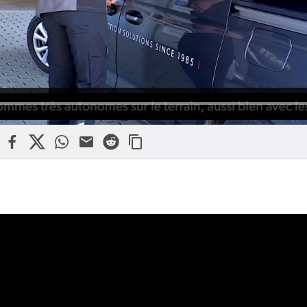
kedin
Facebook
X
WhatsApp
Mail
Reddit
Légal
Réalisation
Avis de copyright
Rédaction & Photographies