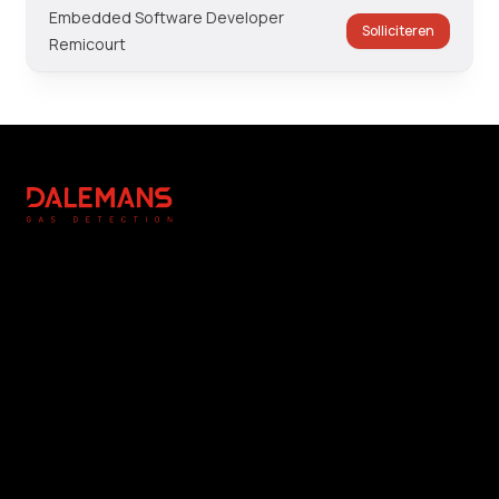
Embedded Software Developer
Solliciteren
Remicourt
Footer
DALEMANS
Légal
Réalisation
Auteursrechtverklaring
Redactie & Fotografie : NC
Algemene voorwaarden
Communication
Privacybeleid
Foto’s : DALEMANS
Cookiebeheer
www.dalemans.com