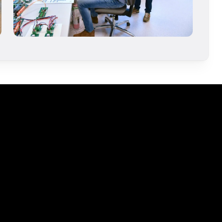
Légal
Réalisation
Avis de copyright
Rédaction & Photographies
Conditions générales
: NC Communication
Politique de confidentialité
Photographies : DALEMANS
Gestion des cookies