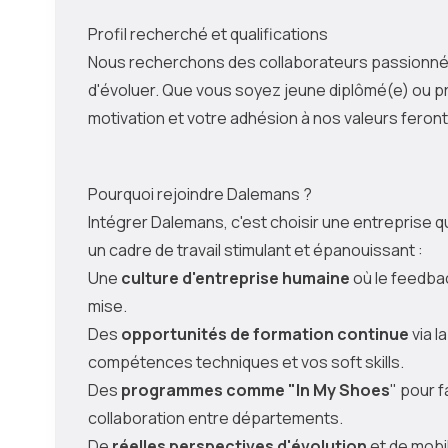
Profil recherché et qualifications
Nous recherchons des collaborateurs passionnés
d'évoluer. Que vous soyez jeune diplômé(e) ou p
motivation et votre adhésion à nos valeurs feront 
Pourquoi rejoindre Dalemans ?
Intégrer Dalemans, c'est choisir une entreprise qu
un cadre de travail stimulant et épanouissant :
Une
culture d'entreprise humaine
où le feedbac
mise.
Des
opportunités de formation continue
via 
compétences techniques et vos soft skills.
Des
programmes comme "In My Shoes
" pour 
collaboration entre départements.
De
réelles perspectives d'évolution
et de mobil